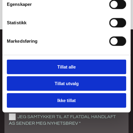
Egenskaper
Statistikk
Markedsføring
FÅ HYTTEINSPIRASJON FRA
FLATDAL
HANDLAFT
Tillat alle
Meld deg på for å motta nyheter, inspirasjon og
oppdateringer fra oss.
Tillat utvalg
Ikke tillat
JEG SAMTYKKER TIL AT FLATDAL HANDLAFT
AS SENDER MEG NYHETSBREV *