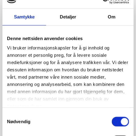
Oppbevaring
Samtykke
Detaljer
Om
Gjestehytte
Alle størrelser
Denne nettsiden anvender cookies
Laft
Vi bruker informasjonskapsler for å gi innhold og
Stavlaft
annonser et personlig preg, for å levere sosiale
Detaljer og særpreg
mediefunksjoner og for å analysere trafikken vår. Vi deler
dessuten informasjon om hvordan du bruker nettstedet
Bygg med sjel
vårt, med partnerne våre innen sosiale medier,
Kontakt oss
for mer informasjon
annonsering og analysearbeid, som kan kombinere den
med annen informasjon du har gjort tilgjengelig for dem,
eller som de har samlet inn gjennom din bruk av
tjenestene deres.
Samtykkevalg
Nødvendig
0