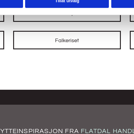
Tillat utvalg
Mælefjell
Falkeriset
HYTTEINSPIRASJON FRA
FLATDAL HAND