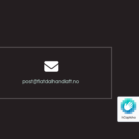

post@flatdalhandlaft.no
hCaptcha