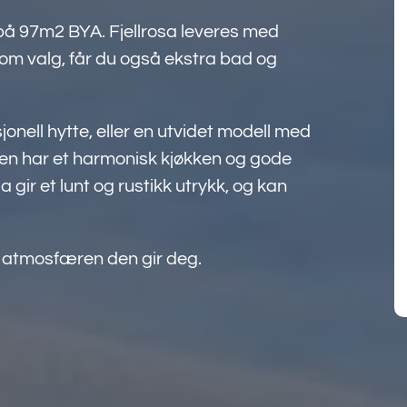
l på 97m2 BYA. Fjellrosa leveres med
som valg, får du også ekstra bad og
onell hytte, eller en utvidet modell med
llen har et harmonisk kjøkken og gode
a gir et lunt og rustikk utrykk, og kan
t atmosfæren den gir deg.