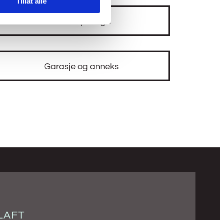
Tillat alle
Vehuskjerringa
Garasje og anneks
LAFT