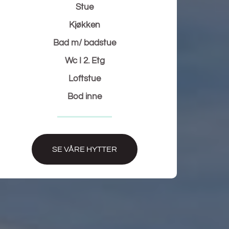
Stue
Kjøkken
Bad m/ badstue
Wc I 2. Etg
Loftstue
Bod inne
SE VÅRE HYTTER