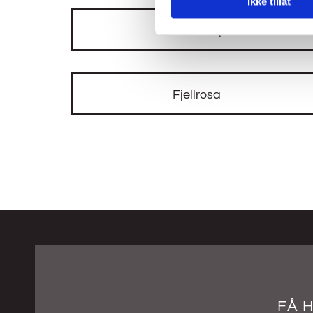
Ikke tillat
Raulandsfjell
Fjellrosa
FÅ 