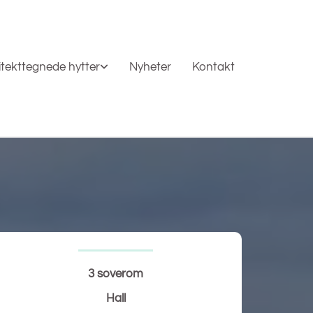
itekttegnede hytter
Nyheter
Kontakt
3 soverom
Hall